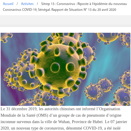
Accueil
/
Activites
/
Sitrep 13 : Coronavirus : Riposte à l'épidémie du nouveau
Coronavirus COVID-19, Sénégal. Rapport de Situation N° 13 du 20 avril 2020
Le 31 décembre 2019, les autorités chinoises ont informé l’Organisation
Mondiale de la Santé (OMS) d’un groupe de cas de pneumonie d’origine
inconnue survenus dans la ville de Wuhan, Province de Hubei. Le 07 janvier
2020, un nouveau type de coronavirus, dénommé COVID-19, a été isolé