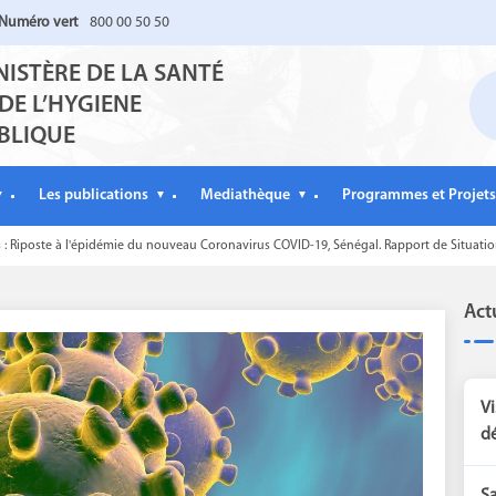
Numéro vert
800 00 50 50
NISTÈRE DE LA SANTÉ
 DE L’HYGIENE
BLIQUE
Les publications
Mediathèque
Programmes et Projets
▼
▼
▼
s : Riposte à l'épidémie du nouveau Coronavirus COVID-19, Sénégal. Rapport de Situati
Act
Vi
dé