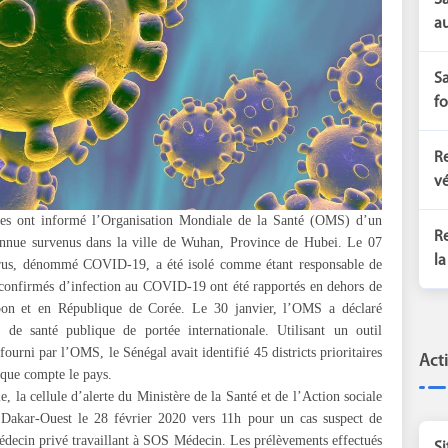
Sa
au
Sa
fo
Re
vé
ses ont informé l’Organisation Mondiale de la Santé (OMS) d’un
Re
nnue survenus dans la ville de Wuhan, Province de Hubei. Le 07
la
irus, dénommé COVID-19, a été isolé comme étant responsable de
 confirmés d’infection au COVID-19 ont été rapportés en dehors de
pon et en République de Corée. Le 30 janvier, l’OMS a déclaré
 santé publique de portée internationale. Utilisant un outil
ourni par l’OMS, le Sénégal avait identifié 45 districts prioritaires
Act
que compte le pays.
e, la cellule d’alerte du Ministère de la Santé et de l’Action sociale
e Dakar-Ouest le 28 février 2020 vers 11h pour un cas suspect de
ecin privé travaillant à SOS Médecin. Les prélèvements effectués