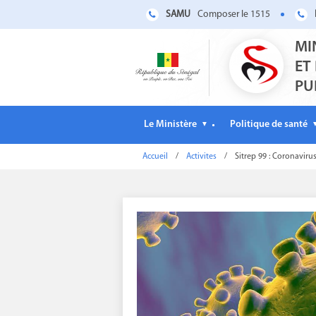
SAMU
Composer le 1515
MI
ET
PU
Le Ministère
Politique de santé
▼
Accueil
/
Activites
/
Sitrep 99 : Coronaviru