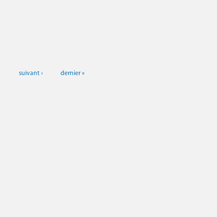
…
suivant ›
dernier »