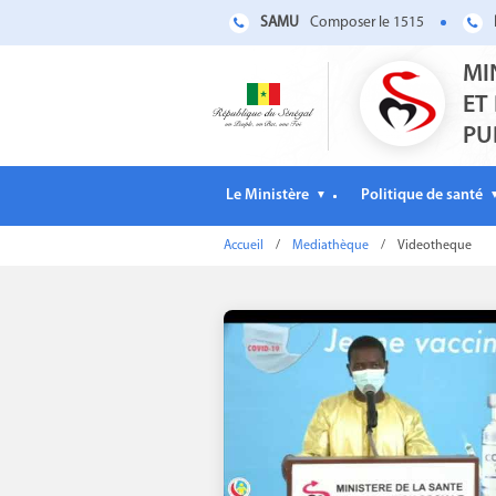
SAMU
Composer le 1515
MI
ET
PU
Le Ministère
Politique de santé
▼
Accueil
/
Mediathèque
/
Videotheque