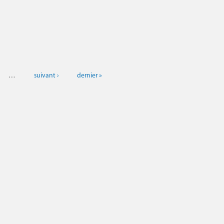
…
suivant ›
dernier »