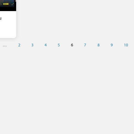
u
…
2
3
4
5
6
7
8
9
10