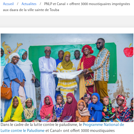
Accueil
/
Actualites
/
PNLP et Canal + offrent 3000 moustiquaires imprégnées
aux daara de la ville sainte de Touba
Dans le cadre de la lutte contre le paludisme, le
Programme National de
Lutte contre le Paludisme
et Canal+ ont offert 3000 moustiquaires