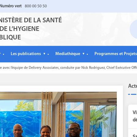
Numéro vert
800 00 50 50
NISTÈRE DE LA SANTÉ
 DE L’HYGIENE
BLIQUE
Les publications
Mediathèque
Programmes et Projets
▼
▼
▼
 avec l’équipe de Delivery Associates, conduite par Nick Rodriguez, Chief Exécutive Offi
Act
Vi
dé