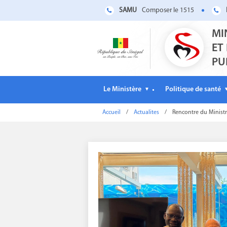
SAMU
Composer le 1515
MI
ET
PU
Le Ministère
Politique de santé
▼
Accueil
/
Actualites
/
Rencontre du Ministre