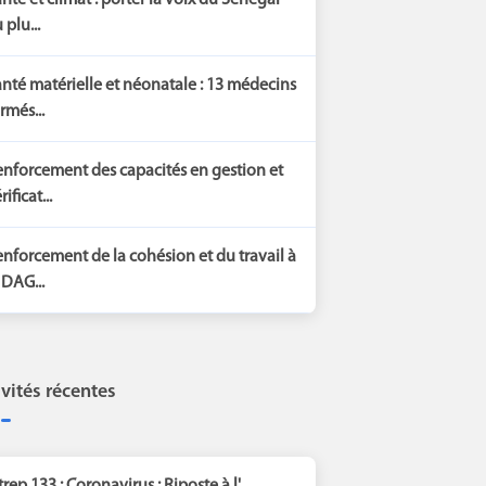
nté et climat : porter la voix du Sénégal
 plu...
nté matérielle et néonatale : 13 médecins
rmés...
nforcement des capacités en gestion et
rificat...
nforcement de la cohésion et du travail à
 DAG...
ivités récentes