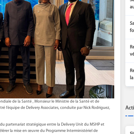
Sa
au
Sa
fo
Re
vé
Re
la
diale de la Santé , Monsieur le Ministre de la Santé et de
Act
tré l’équipe de Delivery Associates, conduite par Nick Rodriguez,
du partenariat stratégique entre la Delivery Unit du MSHP et
célérer la mise en œuvre du Programme Interministériel de