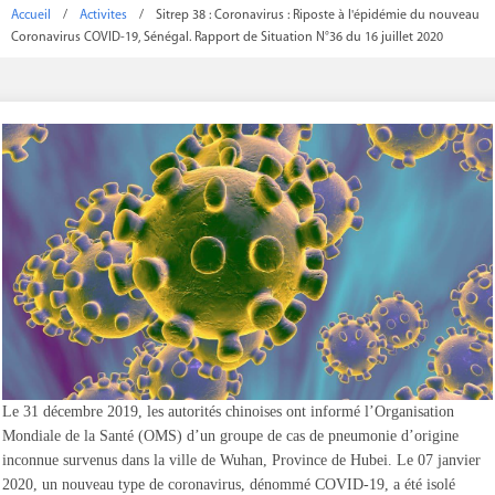
Accueil
/
Activites
/
Sitrep 38 : Coronavirus : Riposte à l'épidémie du nouveau
Coronavirus COVID-19, Sénégal. Rapport de Situation N°36 du 16 juillet 2020
Le 31 décembre 2019, les autorités chinoises ont informé l’Organisation
Mondiale de la Santé (OMS) d’un groupe de cas de pneumonie d’origine
inconnue survenus dans la ville de Wuhan, Province de Hubei. Le 07 janvier
2020, un nouveau type de coronavirus, dénommé COVID-19, a été isolé