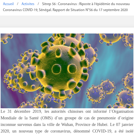
Accueil
/
Activites
/
Sitrep 56 : Coronavirus : Riposte à l'épidémie du nouveau
Coronavirus COVID-19, Sénégal. Rapport de Situation N°56 du 17 septembre 2020
Le 31 décembre 2019, les autorités chinoises ont informé l’Organisation
Mondiale de la Santé (OMS) d’un groupe de cas de pneumonie d’origine
inconnue survenus dans la ville de Wuhan, Province de Hubei. Le 07 janvier
2020, un nouveau type de coronavirus, dénommé COVID-19, a été isolé