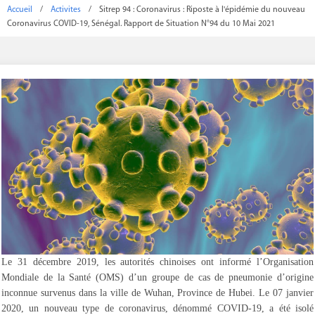
Accueil
/
Activites
/
Sitrep 94 : Coronavirus : Riposte à l'épidémie du nouveau
Coronavirus COVID-19, Sénégal. Rapport de Situation N°94 du 10 Mai 2021
Le 31 décembre 2019, les autorités chinoises ont informé l’Organisation
Mondiale de la Santé (OMS) d’un groupe de cas de pneumonie d’origine
inconnue survenus dans la ville de Wuhan, Province de Hubei. Le 07 janvier
2020, un nouveau type de coronavirus, dénommé COVID-19, a été isolé