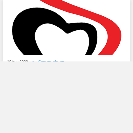
10 juin 2020
Communiqués
Coronavirus : Communiqué de presse cinquante -
cinquième décès lié au COVID-19
Lire la suite