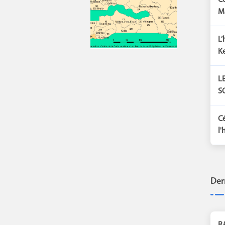
Cé
Ma
L
Ke
L
SO
Cé
l'h
Der