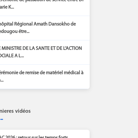
rémonie de passation de service entre Dr
rie K...
’hôpital Régional Amath Dansokho de
dougou étre...
E MINISTRE DE LA SANTE ET DE L’ACTION
CIALE A L...
rémonie de remise de matériel médical à
...
nieres vidéos