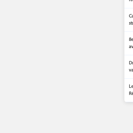
RA
Ca
st
8e
av
Dr
va
Le
Ré