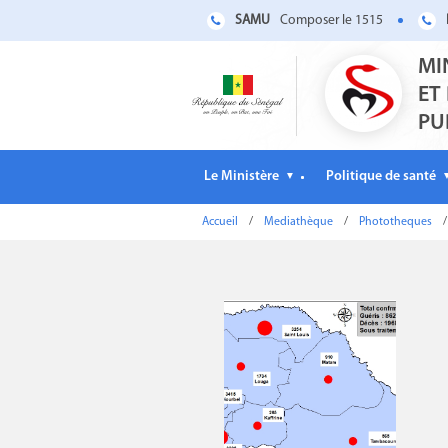
SAMU
Composer le 1515
MI
ET
PU
Le Ministère
Politique de santé
▼
Accueil
/
Mediathèque
/
Phototheques
/