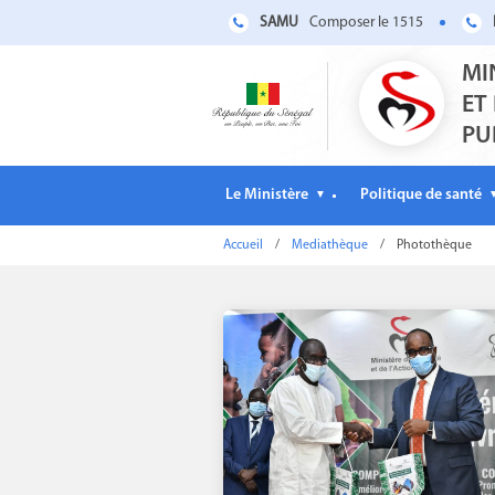
SAMU
Composer le 1515
MI
ET
PU
Le Ministère
Politique de santé
▼
Accueil
/
Mediathèque
/
Photothèque