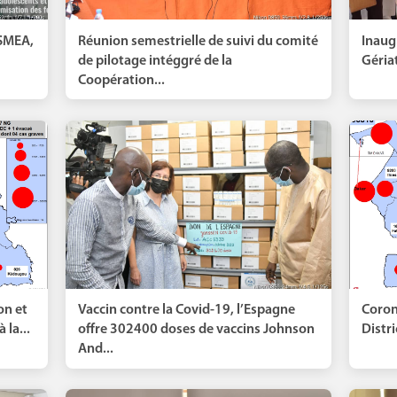
ISMEA,
Réunion semestrielle de suivi du comité
Inaug
de pilotage intéggré de la
Gériat
Coopération...
on et
Vaccin contre la Covid-19, l’Espagne
Coron
 la...
offre 302400 doses de vaccins Johnson
Distri
And...