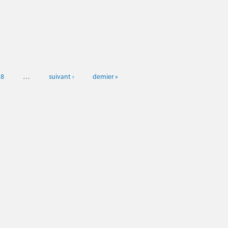
18
…
suivant ›
dernier »