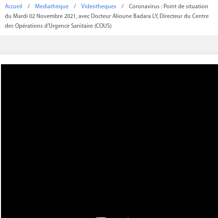
Accueil
/
Mediathèque
/
Videotheques
/
Coronavirus : Point de situation
du Mardi 02 Novembre 2021, avec Docteur Alioune Badara LY, Directeur du Centre
des Opérations d’Urgence Sanitaire (COUS)