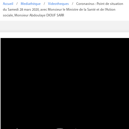
Accueil
/
Mediathèque
/
Videotheques
/
Coronavirus : Point de situation
du Samedi 28 mars 2020, avec Monsieur le Ministre de la Santé et de l'Action
sociale, Monsieur Abdoulaye DIOUF SARR