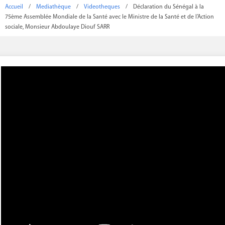
Accueil
/
Mediathèque
/
Videotheques
/
Déclaration du Sénégal à la
75ème Assemblée Mondiale de la Santé avec le Ministre de la Santé et de l’Action
sociale, Monsieur Abdoulaye Diouf SARR