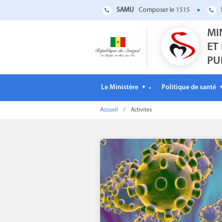
SAMU
Composer le 1515
MI
ET
PU
Le Ministère
Politique de santé
▼
Accueil
/
Activites